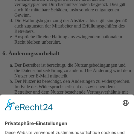
vertragstypischen Durchschnittsschäden begrenzt. Dies gilt
auch für mittelbare Schäden, insbesondere entgangenen
Gewinn.
Die Haftungsbegrenzung der Absätze a bis c gilt sinngemäß
auch zugunsten der Mitarbeiter und Erfüllungsgehilfen des
Betreibers.
Ansprüche für eine Haftung aus zwingendem nationalem
Recht bleiben unberührt.
6. Änderungsvorbehalt
Der Betreiber ist berechtigt, die Nutzungsbedingungen und
die Datenschutzerklärung zu ändern. Die Änderung wird dem
Nutzer per E-Mail mitgeteilt.
Der Nutzer ist berechtigt, den Änderungen zu widersprechen.
Im Falle des Widerspruchs erlischt das zwischen dem
Betreiber und dem Nutzer bestehende Vertragsverhältnis mit
sofortiger Wirkung.
Die Änderungen gelten als anerkannt und verbindlich, wenn
der Nutzer den Änderungen zugestimmt hat.
Informationen über den Umgang mit deinen persönlichen Daten
sind in der Datenschutzerklärung enthalten.