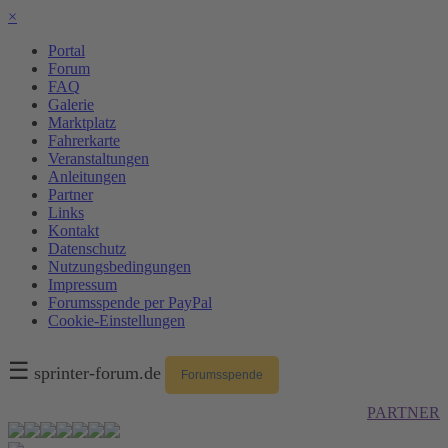
×
Portal
Forum
FAQ
Galerie
Marktplatz
Fahrerkarte
Veranstaltungen
Anleitungen
Partner
Links
Kontakt
Datenschutz
Nutzungsbedingungen
Impressum
Forumsspende per PayPal
Cookie-Einstellungen
☰
sprinter-forum.de
Forumsspende
PARTNER