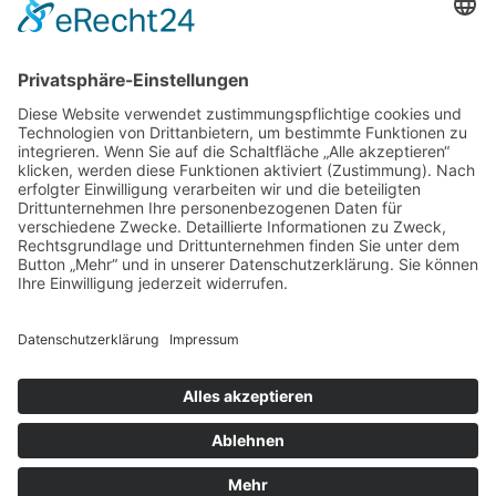
sind in der Datenschutzerklärung enthalten.
Foren-Übersicht
Alle Zeiten sind
UTC+02:00
Alle Cookies löschen
Powered by
phpBB
® Forum Software © phpBB Limited
Deutsche Übersetzung durch
phpBB.de
Cookie-Einstellungen
| Impressum
| Kontakt
Datenschutz
|
Nutzungsbedingungen
Time: 0.022s
| Peak Memory Usage: 10.13 MiB | GZIP: Off