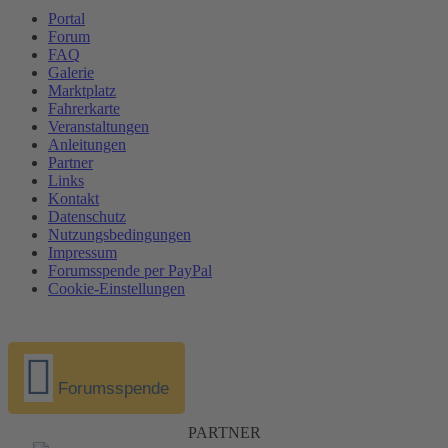
Portal
Forum
FAQ
Galerie
Marktplatz
Fahrerkarte
Veranstaltungen
Anleitungen
Partner
Links
Kontakt
Datenschutz
Nutzungsbedingungen
Impressum
Forumsspende per PayPal
Cookie-Einstellungen
Forumsspende
PARTNER