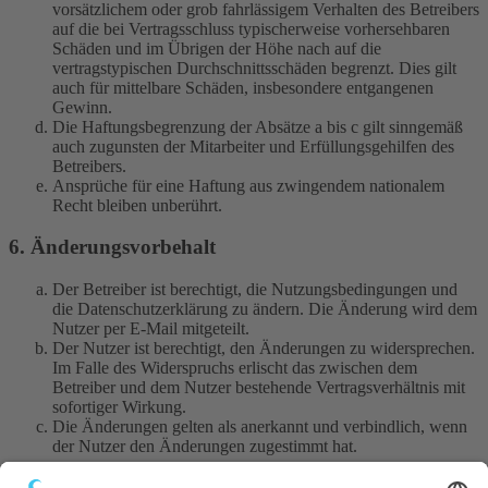
vorsätzlichem oder grob fahrlässigem Verhalten des Betreibers
auf die bei Vertragsschluss typischerweise vorhersehbaren
Schäden und im Übrigen der Höhe nach auf die
vertragstypischen Durchschnittsschäden begrenzt. Dies gilt
auch für mittelbare Schäden, insbesondere entgangenen
Gewinn.
Die Haftungsbegrenzung der Absätze a bis c gilt sinngemäß
auch zugunsten der Mitarbeiter und Erfüllungsgehilfen des
Betreibers.
Ansprüche für eine Haftung aus zwingendem nationalem
Recht bleiben unberührt.
6. Änderungsvorbehalt
Der Betreiber ist berechtigt, die Nutzungsbedingungen und
die Datenschutzerklärung zu ändern. Die Änderung wird dem
Nutzer per E-Mail mitgeteilt.
Der Nutzer ist berechtigt, den Änderungen zu widersprechen.
Im Falle des Widerspruchs erlischt das zwischen dem
Betreiber und dem Nutzer bestehende Vertragsverhältnis mit
sofortiger Wirkung.
Die Änderungen gelten als anerkannt und verbindlich, wenn
der Nutzer den Änderungen zugestimmt hat.
Informationen über den Umgang mit deinen persönlichen Daten