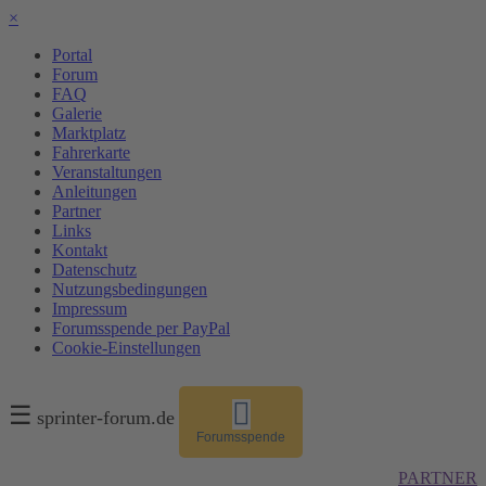
×
Portal
Forum
FAQ
Galerie
Marktplatz
Fahrerkarte
Veranstaltungen
Anleitungen
Partner
Links
Kontakt
Datenschutz
Nutzungsbedingungen
Impressum
Forumsspende per PayPal
Cookie-Einstellungen
☰
sprinter-forum.de
Forumsspende
PARTNER