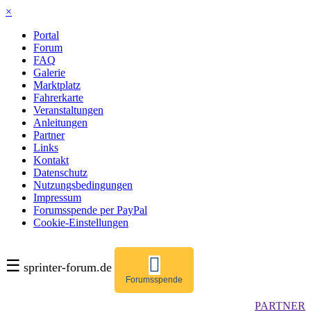
×
Portal
Forum
FAQ
Galerie
Marktplatz
Fahrerkarte
Veranstaltungen
Anleitungen
Partner
Links
Kontakt
Datenschutz
Nutzungsbedingungen
Impressum
Forumsspende per PayPal
Cookie-Einstellungen
☰
sprinter-forum.de
Forumsspende
PARTNER