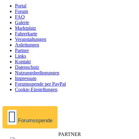
Portal
Forum
FAQ
Galerie
Marktplatz
Fahrerkarte
Veranstaltungen
Anleitungen
Partner
Links
Kontakt
Datenschutz
Nutzungsbedingungen
Impressum
Forumsspende per PayPal
Cookie-Einstellungen
Forumsspende
PARTNER