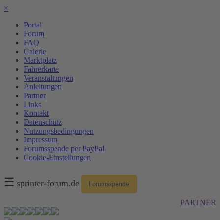
×
Portal
Forum
FAQ
Galerie
Marktplatz
Fahrerkarte
Veranstaltungen
Anleitungen
Partner
Links
Kontakt
Datenschutz
Nutzungsbedingungen
Impressum
Forumsspende per PayPal
Cookie-Einstellungen
☰
sprinter-forum.de
Forumsspende
PARTNER