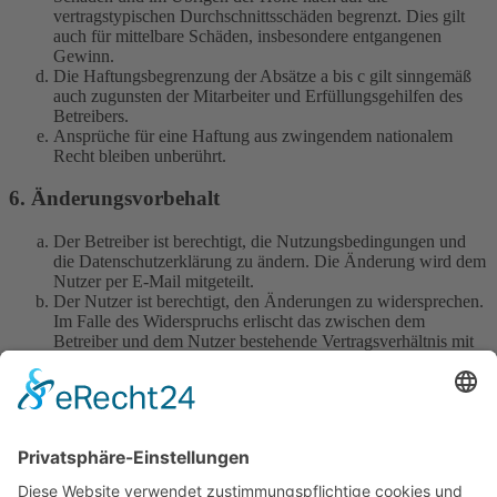
vertragstypischen Durchschnittsschäden begrenzt. Dies gilt
auch für mittelbare Schäden, insbesondere entgangenen
Gewinn.
Die Haftungsbegrenzung der Absätze a bis c gilt sinngemäß
auch zugunsten der Mitarbeiter und Erfüllungsgehilfen des
Betreibers.
Ansprüche für eine Haftung aus zwingendem nationalem
Recht bleiben unberührt.
6. Änderungsvorbehalt
Der Betreiber ist berechtigt, die Nutzungsbedingungen und
die Datenschutzerklärung zu ändern. Die Änderung wird dem
Nutzer per E-Mail mitgeteilt.
Der Nutzer ist berechtigt, den Änderungen zu widersprechen.
Im Falle des Widerspruchs erlischt das zwischen dem
Betreiber und dem Nutzer bestehende Vertragsverhältnis mit
sofortiger Wirkung.
Die Änderungen gelten als anerkannt und verbindlich, wenn
der Nutzer den Änderungen zugestimmt hat.
Informationen über den Umgang mit deinen persönlichen Daten
sind in der Datenschutzerklärung enthalten.