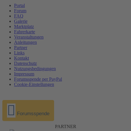
Portal
Forum
FAQ
Galerie
Marktplatz
Fahrerkarte
Veranstaltungen
Anleitungen
Partner
Links
Kontakt
Datenschutz
Nutzungsbedingungen
Impressum
Forumsspende per PayPal
Cookie-Einstellungen
Forumsspende
PARTNER