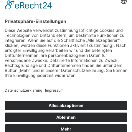
sind in der Datenschutzerklärung enthalten.
Foren-Übersicht
Alle Zeiten sind
UTC+02:00
Alle Cookies löschen
Powered by
phpBB
® Forum Software © phpBB Limited
Deutsche Übersetzung durch
phpBB.de
Cookie-Einstellungen
| Impressum
| Kontakt
Datenschutz
|
Nutzungsbedingungen
Time: 0.012s
| Peak Memory Usage: 10.13 MiB | GZIP: Off