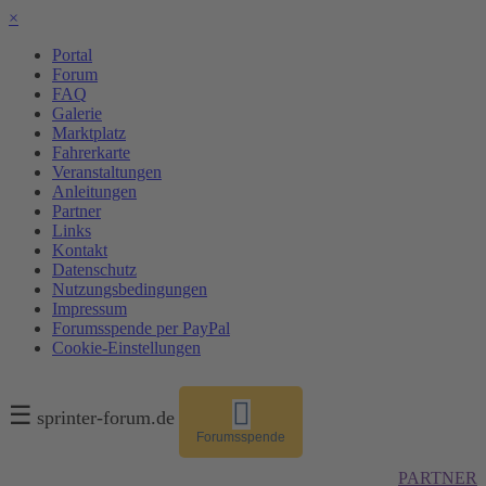
×
Portal
Forum
FAQ
Galerie
Marktplatz
Fahrerkarte
Veranstaltungen
Anleitungen
Partner
Links
Kontakt
Datenschutz
Nutzungsbedingungen
Impressum
Forumsspende per PayPal
Cookie-Einstellungen
☰
sprinter-forum.de
Forumsspende
PARTNER