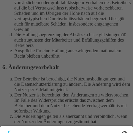
vorsätzlichem oder grob fahrlässigem Verhalten des Betreibers
auf die bei Vertragsschluss typischerweise vorhersehbaren
Schäden und im Übrigen der Höhe nach auf die
vertragstypischen Durchschnittsschäden begrenzt. Dies gilt
auch für mittelbare Schäden, insbesondere entgangenen
Gewinn.
Die Haftungsbegrenzung der Absätze a bis c gilt sinngemäß
auch zugunsten der Mitarbeiter und Erfüllungsgehilfen des
Betreibers.
Ansprüche für eine Haftung aus zwingendem nationalem
Recht bleiben unberührt.
6. Änderungsvorbehalt
Der Betreiber ist berechtigt, die Nutzungsbedingungen und
die Datenschutzerklärung zu ändern. Die Änderung wird dem
Nutzer per E-Mail mitgeteilt.
Der Nutzer ist berechtigt, den Änderungen zu widersprechen.
Im Falle des Widerspruchs erlischt das zwischen dem
Betreiber und dem Nutzer bestehende Vertragsverhältnis mit
sofortiger Wirkung.
Die Änderungen gelten als anerkannt und verbindlich, wenn
der Nutzer den Änderungen zugestimmt hat.
Informationen über den Umgang mit deinen persönlichen Daten