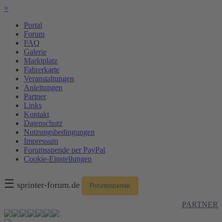
×
Portal
Forum
FAQ
Galerie
Marktplatz
Fahrerkarte
Veranstaltungen
Anleitungen
Partner
Links
Kontakt
Datenschutz
Nutzungsbedingungen
Impressum
Forumsspende per PayPal
Cookie-Einstellungen
☰
sprinter-forum.de
Forumsspende
PARTNER