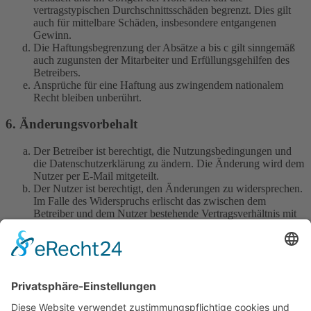
vertragstypischen Durchschnittsschäden begrenzt. Dies gilt
auch für mittelbare Schäden, insbesondere entgangenen
Gewinn.
Die Haftungsbegrenzung der Absätze a bis c gilt sinngemäß
auch zugunsten der Mitarbeiter und Erfüllungsgehilfen des
Betreibers.
Ansprüche für eine Haftung aus zwingendem nationalem
Recht bleiben unberührt.
6. Änderungsvorbehalt
Der Betreiber ist berechtigt, die Nutzungsbedingungen und
die Datenschutzerklärung zu ändern. Die Änderung wird dem
Nutzer per E-Mail mitgeteilt.
Der Nutzer ist berechtigt, den Änderungen zu widersprechen.
Im Falle des Widerspruchs erlischt das zwischen dem
Betreiber und dem Nutzer bestehende Vertragsverhältnis mit
sofortiger Wirkung.
Die Änderungen gelten als anerkannt und verbindlich, wenn
der Nutzer den Änderungen zugestimmt hat.
Informationen über den Umgang mit deinen persönlichen Daten
sind in der Datenschutzerklärung enthalten.