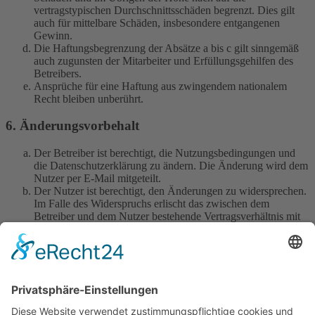
vertragstypischen Durchschnittsschäden begrenzt. Dies gilt
auch für mittelbare Schäden, insbesondere entgangenen
Gewinn.
Die Haftungsbegrenzung der Absätze a bis c gilt sinngemäß
auch zugunsten der Mitarbeiter und Erfüllungsgehilfen des
Betreibers.
Ansprüche für eine Haftung aus zwingendem nationalem
Recht bleiben unberührt.
6. Änderungsvorbehalt
Der Betreiber ist berechtigt, die Nutzungsbedingungen und
die Datenschutzerklärung zu ändern. Die Änderung wird dem
Nutzer per E-Mail mitgeteilt.
Der Nutzer ist berechtigt, den Änderungen zu widersprechen.
Im Falle des Widerspruchs erlischt das zwischen dem
Betreiber und dem Nutzer bestehende Vertragsverhältnis mit
sofortiger Wirkung.
Die Änderungen gelten als anerkannt und verbindlich, wenn
der Nutzer den Änderungen zugestimmt hat.
Informationen über den Umgang mit deinen persönlichen Daten
sind in der Datenschutzerklärung enthalten.