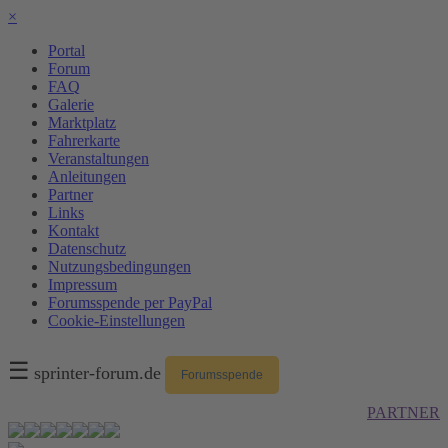
×
Portal
Forum
FAQ
Galerie
Marktplatz
Fahrerkarte
Veranstaltungen
Anleitungen
Partner
Links
Kontakt
Datenschutz
Nutzungsbedingungen
Impressum
Forumsspende per PayPal
Cookie-Einstellungen
☰
sprinter-forum.de
Forumsspende
PARTNER