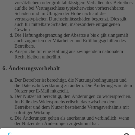
vorsätzlichem oder grob fahrlässigem Verhalten des Betreibers
auf die bei Vertragsschluss typischerweise vorhersehbaren
Schäden und im Übrigen der Höhe nach auf die
vertragstypischen Durchschnittsschäden begrenzt. Dies gilt
auch für mittelbare Schäden, insbesondere entgangenen
Gewinn.
Die Haftungsbegrenzung der Absätze a bis c gilt sinngemäß
auch zugunsten der Mitarbeiter und Erfüllungsgehilfen des
Betreibers.
Ansprüche für eine Haftung aus zwingendem nationalem
Recht bleiben unberührt.
6. Änderungsvorbehalt
Der Betreiber ist berechtigt, die Nutzungsbedingungen und
die Datenschutzerklärung zu ändern. Die Änderung wird dem
Nutzer per E-Mail mitgeteilt.
Der Nutzer ist berechtigt, den Änderungen zu widersprechen.
Im Falle des Widerspruchs erlischt das zwischen dem
Betreiber und dem Nutzer bestehende Vertragsverhältnis mit
sofortiger Wirkung.
Die Änderungen gelten als anerkannt und verbindlich, wenn
der Nutzer den Änderungen zugestimmt hat.
Informationen über den Umgang mit deinen persönlichen Daten