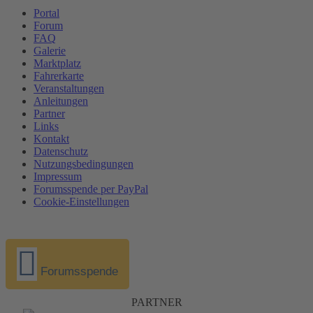
Portal
Forum
FAQ
Galerie
Marktplatz
Fahrerkarte
Veranstaltungen
Anleitungen
Partner
Links
Kontakt
Datenschutz
Nutzungsbedingungen
Impressum
Forumsspende per PayPal
Cookie-Einstellungen
Forumsspende
PARTNER