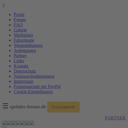
×
Portal
Forum
FAQ
Galerie
Marktplatz
Fahrerkarte
Veranstaltungen
Anleitungen
Partner
Links
Kontakt
Datenschutz
Nutzungsbedingungen
Impressum
Forumsspende per PayPal
Cookie-Einstellungen
☰
sprinter-forum.de
Forumsspende
PARTNER