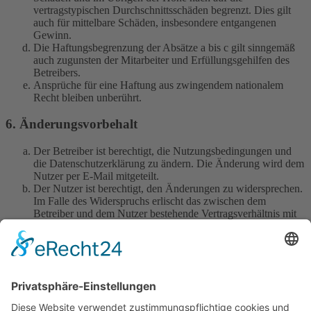
vertragstypischen Durchschnittsschäden begrenzt. Dies gilt
auch für mittelbare Schäden, insbesondere entgangenen
Gewinn.
Die Haftungsbegrenzung der Absätze a bis c gilt sinngemäß
auch zugunsten der Mitarbeiter und Erfüllungsgehilfen des
Betreibers.
Ansprüche für eine Haftung aus zwingendem nationalem
Recht bleiben unberührt.
6. Änderungsvorbehalt
Der Betreiber ist berechtigt, die Nutzungsbedingungen und
die Datenschutzerklärung zu ändern. Die Änderung wird dem
Nutzer per E-Mail mitgeteilt.
Der Nutzer ist berechtigt, den Änderungen zu widersprechen.
Im Falle des Widerspruchs erlischt das zwischen dem
Betreiber und dem Nutzer bestehende Vertragsverhältnis mit
sofortiger Wirkung.
Die Änderungen gelten als anerkannt und verbindlich, wenn
der Nutzer den Änderungen zugestimmt hat.
Informationen über den Umgang mit deinen persönlichen Daten
sind in der Datenschutzerklärung enthalten.