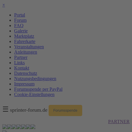
×
Portal
Forum
FAQ
Galerie
Marktplatz
Fahrerkarte
Veranstaltungen
Anleitungen
Partner
Links
Kontakt
Datenschutz
Nutzungsbedingungen
Impressum
Forumsspende per PayPal
Cookie-Einstellungen
☰
sprinter-forum.de
Forumsspende
PARTNER