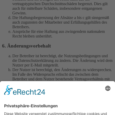
vertragstypischen Durchschnittsschäden begrenzt. Dies gilt
auch für mittelbare Schäden, insbesondere entgangenen
Gewinn.
Die Haftungsbegrenzung der Absätze a bis c gilt sinngemäß
auch zugunsten der Mitarbeiter und Erfüllungsgehilfen des
Betreibers.
Ansprüche für eine Haftung aus zwingendem nationalem
Recht bleiben unberührt.
6. Änderungsvorbehalt
Der Betreiber ist berechtigt, die Nutzungsbedingungen und
die Datenschutzerklärung zu ändern. Die Änderung wird dem
Nutzer per E-Mail mitgeteilt.
Der Nutzer ist berechtigt, den Änderungen zu widersprechen.
Im Falle des Widerspruchs erlischt das zwischen dem
Betreiber und dem Nutzer bestehende Vertragsverhältnis mit
sofortiger Wirkung.
Die Änderungen gelten als anerkannt und verbindlich, wenn
der Nutzer den Änderungen zugestimmt hat.
Informationen über den Umgang mit deinen persönlichen Daten
sind in der Datenschutzerklärung enthalten.