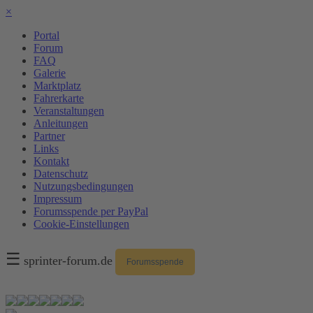
×
Portal
Forum
FAQ
Galerie
Marktplatz
Fahrerkarte
Veranstaltungen
Anleitungen
Partner
Links
Kontakt
Datenschutz
Nutzungsbedingungen
Impressum
Forumsspende per PayPal
Cookie-Einstellungen
☰
sprinter-forum.de
Forumsspende