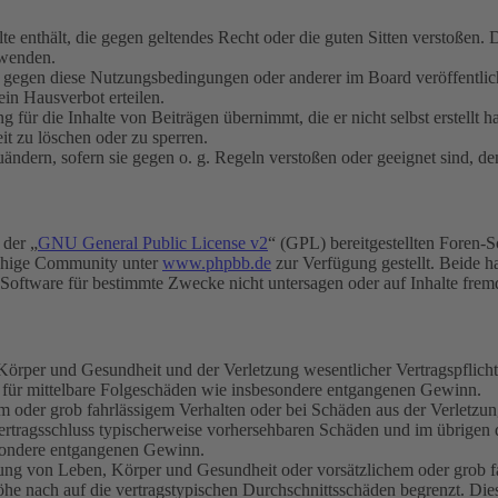
alte enthält, die gegen geltendes Recht oder die guten Sitten verstoßen. 
rwenden.
n gegen diese Nutzungsbedingungen oder anderer im Board veröffentli
in Hausverbot erteilen.
für die Inhalte von Beiträgen übernimmt, die er nicht selbst erstellt 
it zu löschen oder zu sperren.
uändern, sofern sie gegen o. g. Regeln verstoßen oder geeignet sind, 
 der „
GNU General Public License v2
“ (GPL) bereitgestellten Foren-
achige Community unter
www.phpbb.de
zur Verfügung gestellt. Beide h
oftware für bestimmte Zwecke nicht untersagen oder auf Inhalte frem
rper und Gesundheit und der Verletzung wesentlicher Vertragspflichten
ch für mittelbare Folgeschäden wie insbesondere entgangenen Gewinn.
em oder grob fahrlässigem Verhalten oder bei Schäden aus der Verletz
i Vertragsschluss typischerweise vorhersehbaren Schäden und im übrigen
besondere entgangenen Gewinn.
ng von Leben, Körper und Gesundheit oder vorsätzlichem oder grob fah
e nach auf die vertragstypischen Durchschnittsschäden begrenzt. Dies