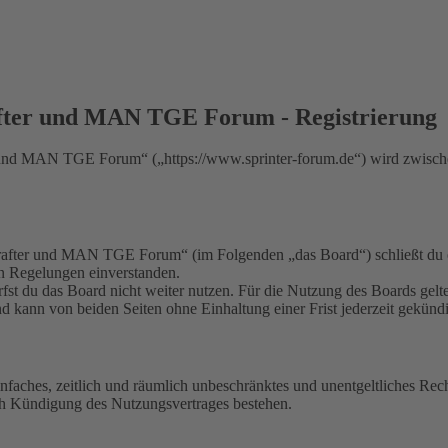
fter und MAN TGE Forum - Registrierung
nd MAN TGE Forum“ („https://www.sprinter-forum.de“) wird zwischen
fter und MAN TGE Forum“ (im Folgenden „das Board“) schließt du ei
en Regelungen einverstanden.
fst du das Board nicht weiter nutzen. Für die Nutzung des Boards gelten
 kann von beiden Seiten ohne Einhaltung einer Frist jederzeit gekünd
 einfaches, zeitlich und räumlich unbeschränktes und unentgeltliches R
ch Kündigung des Nutzungsvertrages bestehen.