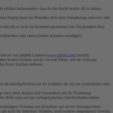
Du erklärst insbesondere, dass du das Recht besitzt, die in deinen
chten Regeln kann der Betreiber dich nach Abmahnung zeitweise oder
hat oder die er nicht zur Kenntnis genommen hat. Du gestattest dem
dem Betreiber oder einem Dritten Schaden zuzufügen.
Software von phpBB Limited (
www.phpbb.com
) handelt;
aben keinen Einfluss auf die Art und Weise, wie die Software
der Foren Einfluss nehmen.
 (Kardinalpflichten) nur für Schäden, die auf ein vorsätzliches oder
ung von Leben, Körper und Gesundheit und der Verletzung
 der Höhe nach auf die vertragstypischen Durchschnittsschäden
rlässigem Verhalten des Betreibers auf die bei Vertragsschluss
 gilt auch für mittelbare Schäden, insbesondere entgangenen Gewinn.