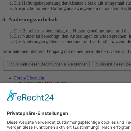
Die Haftungsbegrenzung der Absätze a bis c gilt sinngemäß auc
Ansprüche für eine Haftung aus zwingendem nationalem Recht 
6. Änderungsvorbehalt
Der Betreiber ist berechtigt, die Nutzungsbedingungen und di
Der Nutzer ist berechtigt, den Änderungen zu widersprechen. I
Die Änderungen gelten als anerkannt und verbindlich, wenn d
Informationen über den Umgang mit deinen persönlichen Daten sind i
Foren-Übersicht
Alle Zeiten sind
UTC+02:00
Alle Cookies löschen
Powered by
phpBB
® Forum Software © phpBB Limited
Deutsche Übersetzung durch
phpBB.de
Cookie-Einstellungen
| Impressum
| Kontakt
Datenschutz
|
Nutzungsbedingungen