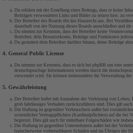
Du erklärst mit der Erstellung eines Beitrags, dass er keine Inh
Beiträgen verwendeten Links und Bilder zu setzen bzw. zu ve
Der Betreiber des Boards übt das Hausrecht aus. Bei Verstöße
dauerhaft von der Nutzung dieses Boards ausschließen und dir e
Du nimmst zur Kenntnis, dass der Betreiber keine Verantwortung 
Betreiber, dein Benutzerkonto, Beiträge und Funktionen jederze
Du gestattest dem Betreiber darüber hinaus, deine Beiträge abz
4. General Public License
Du nimmst zur Kenntnis, dass es sich bei phpBB um eine unter
deutschsprachige Informationen werden durch die deutschspr
verwendet wird. Sie können insbesondere die Verwendung der S
5. Gewährleistung
Der Betreiber haftet mit Ausnahme der Verletzung von Leben, Kö
grob fahrlässiges Verhalten zurückzuführen sind. Dies gilt au
Die Haftung ist gegenüber Verbrauchern außer bei vorsätzlich
wesentlicher Vertragspflichten (Kardinalpflichten) auf die be
begrenzt. Dies gilt auch für mittelbare Folgeschäden wie ins
Die Haftung ist gegenüber Unternehmern außer bei der Verletzu
typischerweise vorhersehbaren Schäden und im Übrigen der Höh