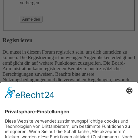
verbergen
Registrieren
Du musst in diesem Forum registriert sein, um dich anmelden zu
können. Die Registrierung ist in wenigen Augenblicken erledigt und
ermöglicht dir, auf weitere Funktionen zuzugreifen. Die Board-
Administration kann registrierten Benutzern auch zusätzliche
Berechtigungen zuweisen. Beachte bitte unsere
Nutzungsbedingungen und die verwandten Regelungen, bevor du
dich registrierst. Bitte beachte auch die jeweiligen Forenregeln,
wenn du dich in diesem Board bewegst.
Nutzungsbedingungen
|
Datenschutzerklärung
Registrieren
Foren-Übersicht
Alle Zeiten sind
UTC+02:00