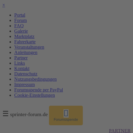
×
Portal
Forum
FAQ
Galerie
Marktplatz
Fahrerkarte
Veranstaltungen
Anleitungen
Partner
Links
Kontakt
Datenschutz
Nutzungsbedingungen
Impressum
Forumsspende per PayPal
Cookie-Einstellungen
☰
sprinter-forum.de
Forumsspende
PARTNER