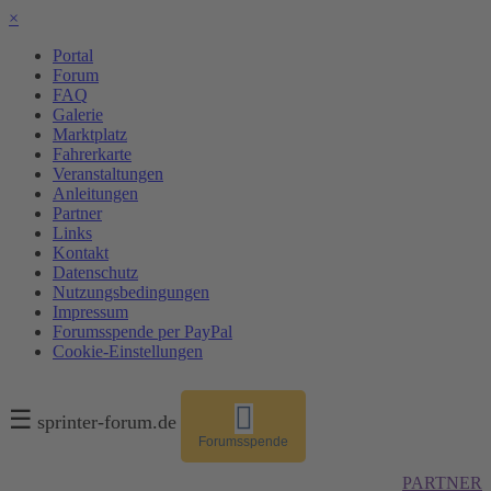
×
Portal
Forum
FAQ
Galerie
Marktplatz
Fahrerkarte
Veranstaltungen
Anleitungen
Partner
Links
Kontakt
Datenschutz
Nutzungsbedingungen
Impressum
Forumsspende per PayPal
Cookie-Einstellungen
☰
sprinter-forum.de
Forumsspende
PARTNER