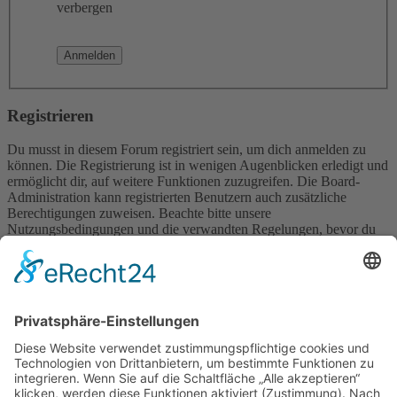
verbergen
Registrieren
Du musst in diesem Forum registriert sein, um dich anmelden zu
können. Die Registrierung ist in wenigen Augenblicken erledigt und
ermöglicht dir, auf weitere Funktionen zuzugreifen. Die Board-
Administration kann registrierten Benutzern auch zusätzliche
Berechtigungen zuweisen. Beachte bitte unsere
Nutzungsbedingungen und die verwandten Regelungen, bevor du
dich registrierst. Bitte beachte auch die jeweiligen Forenregeln,
wenn du dich in diesem Board bewegst.
Nutzungsbedingungen
|
Datenschutzerklärung
Registrieren
Foren-Übersicht
Alle Zeiten sind
UTC+02:00