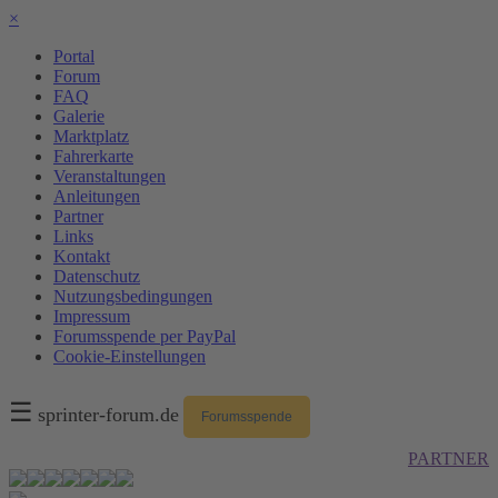
×
Portal
Forum
FAQ
Galerie
Marktplatz
Fahrerkarte
Veranstaltungen
Anleitungen
Partner
Links
Kontakt
Datenschutz
Nutzungsbedingungen
Impressum
Forumsspende per PayPal
Cookie-Einstellungen
☰
sprinter-forum.de
Forumsspende
PARTNER