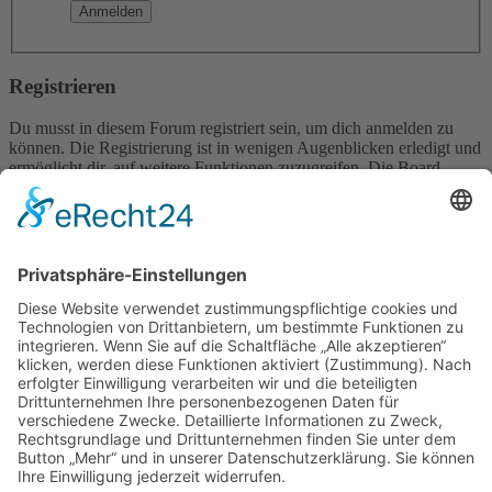
Registrieren
Du musst in diesem Forum registriert sein, um dich anmelden zu
können. Die Registrierung ist in wenigen Augenblicken erledigt und
ermöglicht dir, auf weitere Funktionen zuzugreifen. Die Board-
Administration kann registrierten Benutzern auch zusätzliche
Berechtigungen zuweisen. Beachte bitte unsere
Nutzungsbedingungen und die verwandten Regelungen, bevor du
dich registrierst. Bitte beachte auch die jeweiligen Forenregeln,
wenn du dich in diesem Board bewegst.
Nutzungsbedingungen
|
Datenschutzerklärung
Registrieren
Foren-Übersicht
Alle Zeiten sind
UTC+02:00
Alle Cookies löschen
Powered by
phpBB
® Forum Software © phpBB Limited