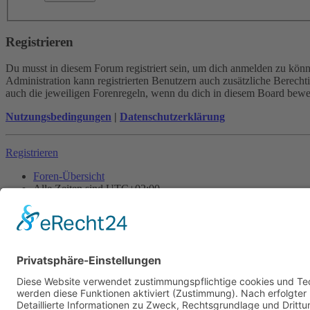
Registrieren
Du musst in diesem Forum registriert sein, um dich anmelden zu könne
Administration kann registrierten Benutzern auch zusätzliche Berech
auch die jeweiligen Forenregeln, wenn du dich in diesem Board bewe
Nutzungsbedingungen
|
Datenschutzerklärung
Registrieren
Foren-Übersicht
Alle Zeiten sind
UTC+02:00
Alle Cookies löschen
Powered by
phpBB
® Forum Software © phpBB Limited
Deutsche Übersetzung durch
phpBB.de
Cookie-Einstellungen
| Impressum
| Kontakt
Datenschutz
|
Nutzungsbedingungen