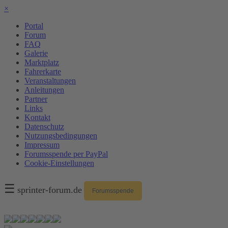
×
Portal
Forum
FAQ
Galerie
Marktplatz
Fahrerkarte
Veranstaltungen
Anleitungen
Partner
Links
Kontakt
Datenschutz
Nutzungsbedingungen
Impressum
Forumsspende per PayPal
Cookie-Einstellungen
☰
sprinter-forum.de
Forumsspende