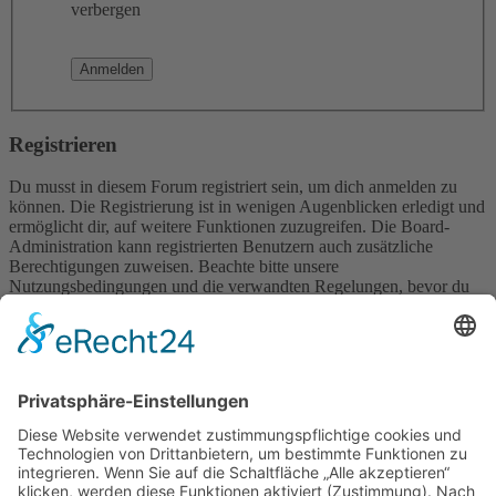
verbergen
Registrieren
Du musst in diesem Forum registriert sein, um dich anmelden zu
können. Die Registrierung ist in wenigen Augenblicken erledigt und
ermöglicht dir, auf weitere Funktionen zuzugreifen. Die Board-
Administration kann registrierten Benutzern auch zusätzliche
Berechtigungen zuweisen. Beachte bitte unsere
Nutzungsbedingungen und die verwandten Regelungen, bevor du
dich registrierst. Bitte beachte auch die jeweiligen Forenregeln,
wenn du dich in diesem Board bewegst.
Nutzungsbedingungen
|
Datenschutzerklärung
Registrieren
Foren-Übersicht
Alle Zeiten sind
UTC+02:00