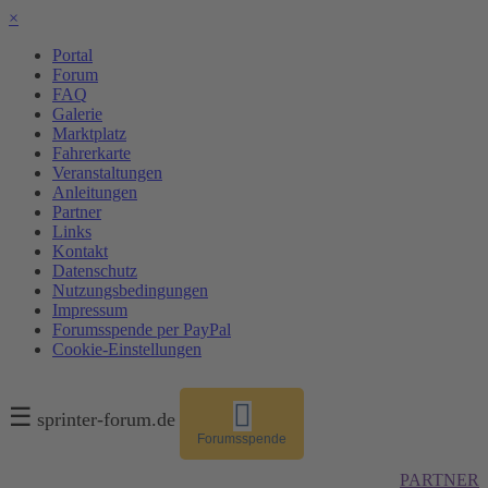
×
Portal
Forum
FAQ
Galerie
Marktplatz
Fahrerkarte
Veranstaltungen
Anleitungen
Partner
Links
Kontakt
Datenschutz
Nutzungsbedingungen
Impressum
Forumsspende per PayPal
Cookie-Einstellungen
☰
sprinter-forum.de
Forumsspende
PARTNER