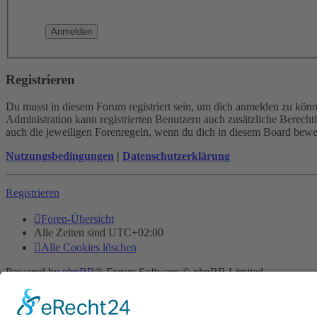
Registrieren
Du musst in diesem Forum registriert sein, um dich anmelden zu könne
Administration kann registrierten Benutzern auch zusätzliche Berech
auch die jeweiligen Forenregeln, wenn du dich in diesem Board bewe
Nutzungsbedingungen
|
Datenschutzerklärung
Registrieren
Foren-Übersicht
Alle Zeiten sind
UTC+02:00
Alle Cookies löschen
Powered by
phpBB
® Forum Software © phpBB Limited
Deutsche Übersetzung durch
phpBB.de