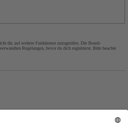
cht dir, auf weitere Funktionen zuzugreifen. Die Board-
erwandten Regelungen, bevor du dich registrierst. Bitte beachte