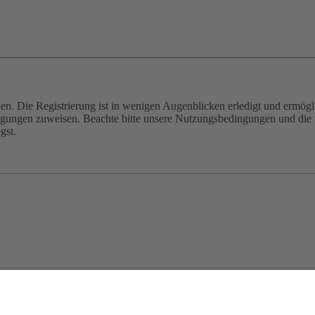
n. Die Registrierung ist in wenigen Augenblicken erledigt und ermögli
tigungen zuweisen. Beachte bitte unsere Nutzungsbedingungen und die v
gst.