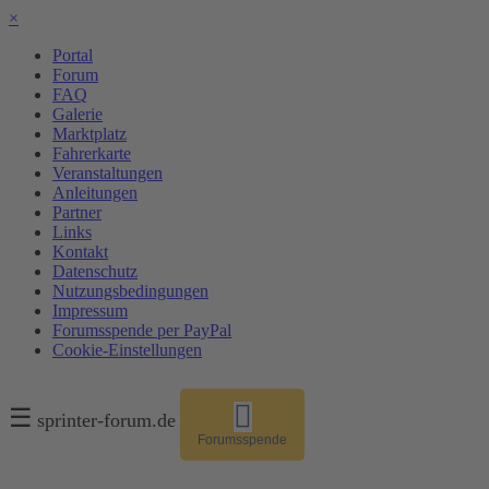
×
Portal
Forum
FAQ
Galerie
Marktplatz
Fahrerkarte
Veranstaltungen
Anleitungen
Partner
Links
Kontakt
Datenschutz
Nutzungsbedingungen
Impressum
Forumsspende per PayPal
Cookie-Einstellungen
☰
sprinter-forum.de
Forumsspende