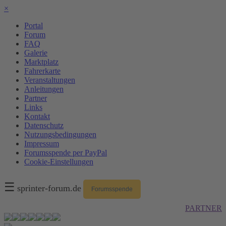
×
Portal
Forum
FAQ
Galerie
Marktplatz
Fahrerkarte
Veranstaltungen
Anleitungen
Partner
Links
Kontakt
Datenschutz
Nutzungsbedingungen
Impressum
Forumsspende per PayPal
Cookie-Einstellungen
☰
sprinter-forum.de
Forumsspende
PARTNER