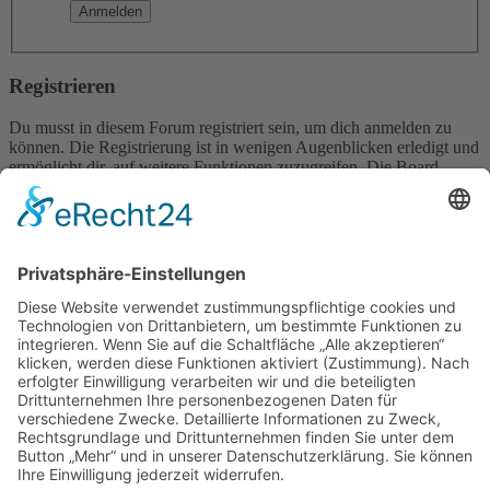
Registrieren
Du musst in diesem Forum registriert sein, um dich anmelden zu
können. Die Registrierung ist in wenigen Augenblicken erledigt und
ermöglicht dir, auf weitere Funktionen zuzugreifen. Die Board-
Administration kann registrierten Benutzern auch zusätzliche
Berechtigungen zuweisen. Beachte bitte unsere
Nutzungsbedingungen und die verwandten Regelungen, bevor du
dich registrierst. Bitte beachte auch die jeweiligen Forenregeln,
wenn du dich in diesem Board bewegst.
Nutzungsbedingungen
|
Datenschutzerklärung
Registrieren
Foren-Übersicht
Alle Zeiten sind
UTC+02:00
Alle Cookies löschen
Powered by
phpBB
® Forum Software © phpBB Limited