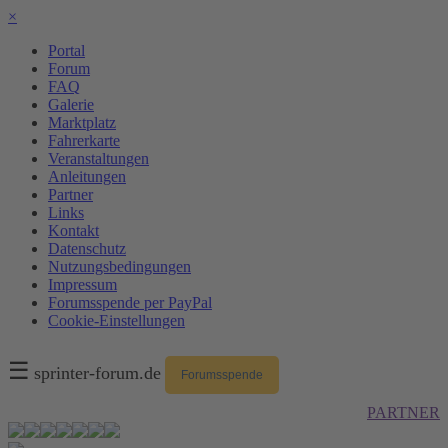
×
Portal
Forum
FAQ
Galerie
Marktplatz
Fahrerkarte
Veranstaltungen
Anleitungen
Partner
Links
Kontakt
Datenschutz
Nutzungsbedingungen
Impressum
Forumsspende per PayPal
Cookie-Einstellungen
☰
sprinter-forum.de
Forumsspende
PARTNER