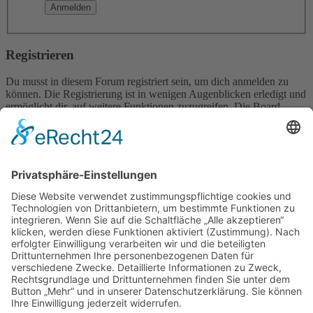
Registrieren
Du musst in diesem Forum registriert sein, um dich anmelden zu
können. Die Registrierung ist in wenigen Augenblicken erledigt und
ermöglicht dir, auf weitere Funktionen zuzugreifen. Die Board-
Administration kann registrierten Benutzern auch zusätzliche
Berechtigungen zuweisen. Beachte bitte unsere
Nutzungsbedingungen und die verwandten Regelungen, bevor du
dich registrierst. Bitte beachte auch die jeweiligen Forenregeln,
wenn du dich in diesem Board bewegst.
Nutzungsbedingungen
|
Datenschutzerklärung
Registrieren
Foren-Übersicht
Alle Zeiten sind
UTC+02:00
Alle Cookies löschen
Powered by
phpBB
® Forum Software © phpBB Limited