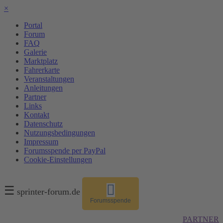
×
Portal
Forum
FAQ
Galerie
Marktplatz
Fahrerkarte
Veranstaltungen
Anleitungen
Partner
Links
Kontakt
Datenschutz
Nutzungsbedingungen
Impressum
Forumsspende per PayPal
Cookie-Einstellungen
☰
sprinter-forum.de
Forumsspende
PARTNER