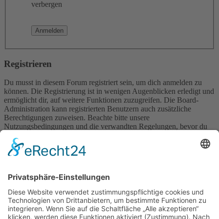
verbergen
Registrieren
Du musst in diesem Forum registriert sein, um dich anmelden zu
können. Die Registrierung ist in wenigen Augenblicken erledigt und
ermöglicht dir, auf weitere Funktionen zuzugreifen. Die Board-
Administration kann registrierten Benutzern auch zusätzliche
Berechtigungen zuweisen. Beachte bitte unsere
Nutzungsbedingungen und die verwandten Regelungen, bevor du
dich registrierst. Bitte beachte auch die jeweiligen Forenregeln,
wenn du dich in diesem Board bewegst.
Nutzungsbedingungen
|
Datenschutzerklärung
Registrieren
Foren-Übersicht
Alle Zeiten sind
UTC+02:00