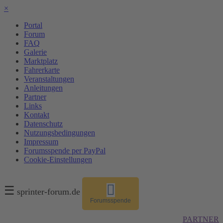
×
Portal
Forum
FAQ
Galerie
Marktplatz
Fahrerkarte
Veranstaltungen
Anleitungen
Partner
Links
Kontakt
Datenschutz
Nutzungsbedingungen
Impressum
Forumsspende per PayPal
Cookie-Einstellungen
☰
sprinter-forum.de
Forumsspende
PARTNER