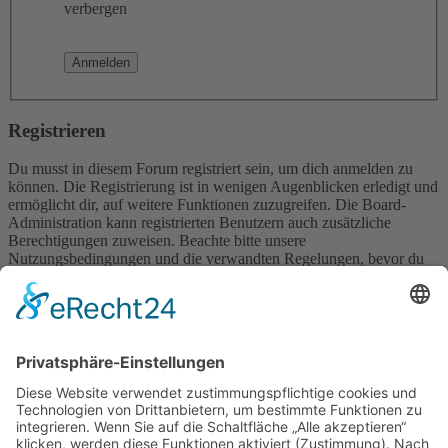
verbergen
Registrieren
Du musst in diesem Forum registriert sein, um dich anmelden zu
können. Die Registrierung ist in wenigen Augenblicken erledigt und
ermöglicht dir, auf weitere Funktionen zuzugreifen. Die Board-
Administration kann registrierten Benutzern auch zusätzliche
Berechtigungen zuweisen. Beachte bitte unsere
Nutzungsbedingungen und die verwandten Regelungen, bevor du
dich registrierst. Bitte beachte auch die jeweiligen Forenregeln,
wenn du dich in diesem Board bewegst.
Nutzungsbedingungen
|
Datenschutzerklärung
Registrieren
Foren-Übersicht
Alle Zeiten sind
UTC+02:00