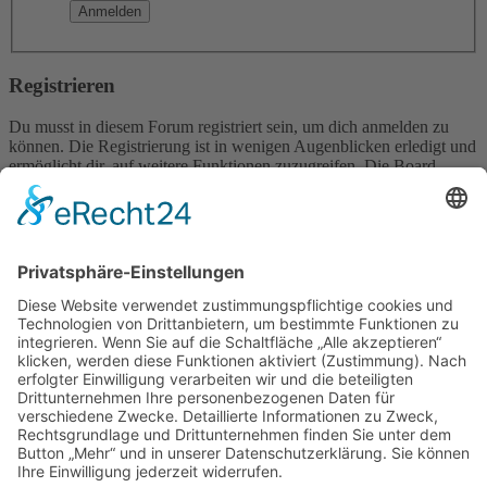
Registrieren
Du musst in diesem Forum registriert sein, um dich anmelden zu
können. Die Registrierung ist in wenigen Augenblicken erledigt und
ermöglicht dir, auf weitere Funktionen zuzugreifen. Die Board-
Administration kann registrierten Benutzern auch zusätzliche
Berechtigungen zuweisen. Beachte bitte unsere
Nutzungsbedingungen und die verwandten Regelungen, bevor du
dich registrierst. Bitte beachte auch die jeweiligen Forenregeln,
wenn du dich in diesem Board bewegst.
Nutzungsbedingungen
|
Datenschutzerklärung
Registrieren
Foren-Übersicht
Alle Zeiten sind
UTC+02:00
Alle Cookies löschen
Powered by
phpBB
® Forum Software © phpBB Limited