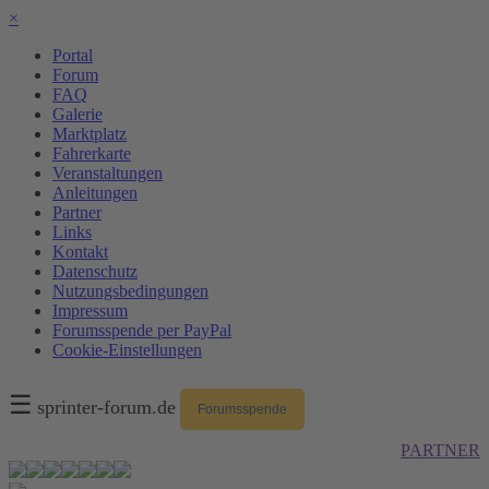
×
Portal
Forum
FAQ
Galerie
Marktplatz
Fahrerkarte
Veranstaltungen
Anleitungen
Partner
Links
Kontakt
Datenschutz
Nutzungsbedingungen
Impressum
Forumsspende per PayPal
Cookie-Einstellungen
☰
sprinter-forum.de
Forumsspende
PARTNER