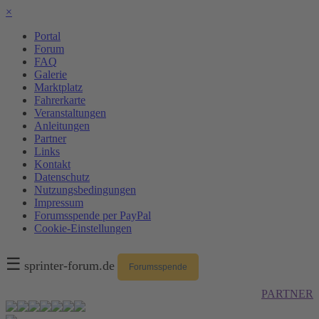
×
Portal
Forum
FAQ
Galerie
Marktplatz
Fahrerkarte
Veranstaltungen
Anleitungen
Partner
Links
Kontakt
Datenschutz
Nutzungsbedingungen
Impressum
Forumsspende per PayPal
Cookie-Einstellungen
☰
sprinter-forum.de
Forumsspende
PARTNER