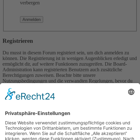
verbergen
Registrieren
Du musst in diesem Forum registriert sein, um dich anmelden zu
können. Die Registrierung ist in wenigen Augenblicken erledigt und
ermöglicht dir, auf weitere Funktionen zuzugreifen. Die Board-
Administration kann registrierten Benutzern auch zusätzliche
Berechtigungen zuweisen. Beachte bitte unsere
Nutzungsbedingungen und die verwandten Regelungen, bevor du
dich registrierst. Bitte beachte auch die jeweiligen Forenregeln,
wenn du dich in diesem Board bewegst.
Nutzungsbedingungen
|
Datenschutzerklärung
Registrieren
Foren-Übersicht
Alle Zeiten sind
UTC+02:00