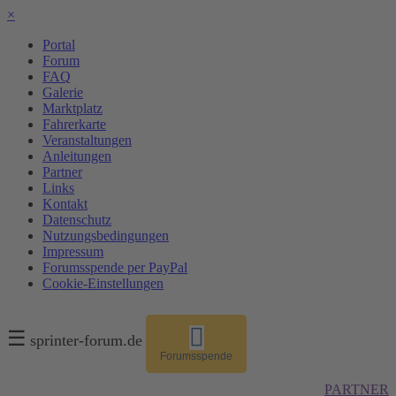
×
Portal
Forum
FAQ
Galerie
Marktplatz
Fahrerkarte
Veranstaltungen
Anleitungen
Partner
Links
Kontakt
Datenschutz
Nutzungsbedingungen
Impressum
Forumsspende per PayPal
Cookie-Einstellungen
☰
sprinter-forum.de
Forumsspende
PARTNER