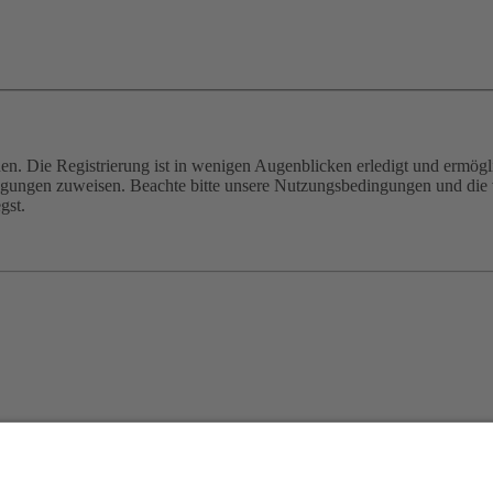
n. Die Registrierung ist in wenigen Augenblicken erledigt und ermögli
tigungen zuweisen. Beachte bitte unsere Nutzungsbedingungen und die v
gst.