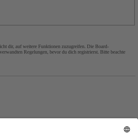
cht dir, auf weitere Funktionen zuzugreifen. Die Board-
erwandten Regelungen, bevor du dich registrierst. Bitte beachte