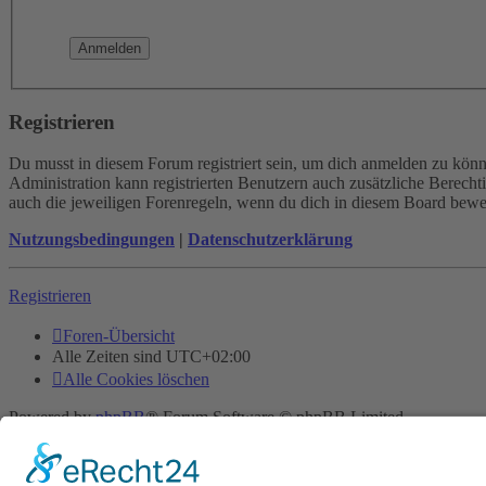
Registrieren
Du musst in diesem Forum registriert sein, um dich anmelden zu könne
Administration kann registrierten Benutzern auch zusätzliche Berech
auch die jeweiligen Forenregeln, wenn du dich in diesem Board bewe
Nutzungsbedingungen
|
Datenschutzerklärung
Registrieren
Foren-Übersicht
Alle Zeiten sind
UTC+02:00
Alle Cookies löschen
Powered by
phpBB
® Forum Software © phpBB Limited
Deutsche Übersetzung durch
phpBB.de