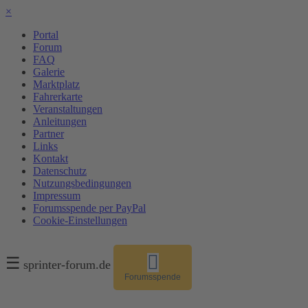
×
Portal
Forum
FAQ
Galerie
Marktplatz
Fahrerkarte
Veranstaltungen
Anleitungen
Partner
Links
Kontakt
Datenschutz
Nutzungsbedingungen
Impressum
Forumsspende per PayPal
Cookie-Einstellungen
☰
sprinter-forum.de
Forumsspende