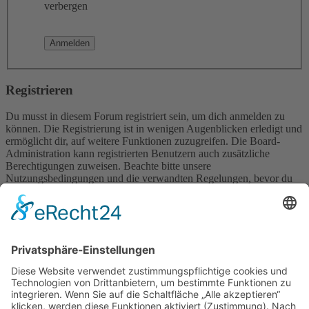
verbergen
Registrieren
Du musst in diesem Forum registriert sein, um dich anmelden zu
können. Die Registrierung ist in wenigen Augenblicken erledigt und
ermöglicht dir, auf weitere Funktionen zuzugreifen. Die Board-
Administration kann registrierten Benutzern auch zusätzliche
Berechtigungen zuweisen. Beachte bitte unsere
Nutzungsbedingungen und die verwandten Regelungen, bevor du
dich registrierst. Bitte beachte auch die jeweiligen Forenregeln,
wenn du dich in diesem Board bewegst.
Nutzungsbedingungen
|
Datenschutzerklärung
Registrieren
Foren-Übersicht
Alle Zeiten sind
UTC+02:00