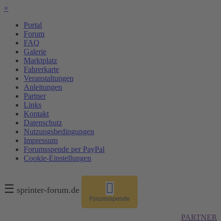
×
Portal
Forum
FAQ
Galerie
Marktplatz
Fahrerkarte
Veranstaltungen
Anleitungen
Partner
Links
Kontakt
Datenschutz
Nutzungsbedingungen
Impressum
Forumsspende per PayPal
Cookie-Einstellungen
☰
sprinter-forum.de
Forumsspende
PARTNER