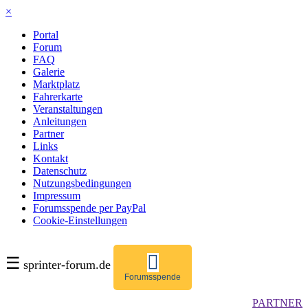
×
Portal
Forum
FAQ
Galerie
Marktplatz
Fahrerkarte
Veranstaltungen
Anleitungen
Partner
Links
Kontakt
Datenschutz
Nutzungsbedingungen
Impressum
Forumsspende per PayPal
Cookie-Einstellungen
☰
sprinter-forum.de
Forumsspende
PARTNER