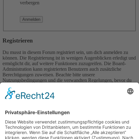
verbergen
Registrieren
Du musst in diesem Forum registriert sein, um dich anmelden zu
können. Die Registrierung ist in wenigen Augenblicken erledigt und
ermöglicht dir, auf weitere Funktionen zuzugreifen. Die Board-
Administration kann registrierten Benutzern auch zusätzliche
Berechtigungen zuweisen. Beachte bitte unsere
Nutzungsbedingungen und die verwandten Regelungen, bevor du
dich registrierst. Bitte beachte auch die jeweiligen Forenregeln,
wenn du dich in diesem Board bewegst.
Nutzungsbedingungen
|
Datenschutzerklärung
Registrieren
Foren-Übersicht
Alle Zeiten sind
UTC+02:00