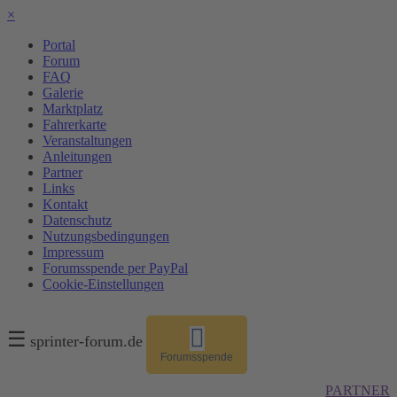
×
Portal
Forum
FAQ
Galerie
Marktplatz
Fahrerkarte
Veranstaltungen
Anleitungen
Partner
Links
Kontakt
Datenschutz
Nutzungsbedingungen
Impressum
Forumsspende per PayPal
Cookie-Einstellungen
☰
sprinter-forum.de
Forumsspende
PARTNER