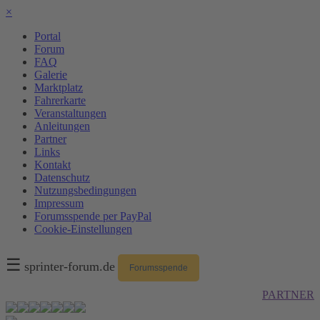
×
Portal
Forum
FAQ
Galerie
Marktplatz
Fahrerkarte
Veranstaltungen
Anleitungen
Partner
Links
Kontakt
Datenschutz
Nutzungsbedingungen
Impressum
Forumsspende per PayPal
Cookie-Einstellungen
☰
sprinter-forum.de
Forumsspende
PARTNER