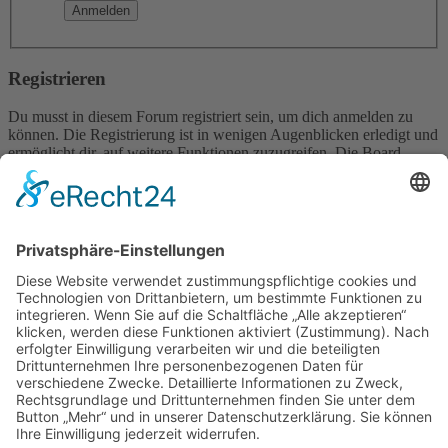
Registrieren
Du musst in diesem Forum registriert sein, um dich anmelden zu
können. Die Registrierung ist in wenigen Augenblicken erledigt und
ermöglicht dir, auf weitere Funktionen zuzugreifen. Die Board-
Administration kann registrierten Benutzern auch zusätzliche
Berechtigungen zuweisen. Beachte bitte unsere
Nutzungsbedingungen und die verwandten Regelungen, bevor du
dich registrierst. Bitte beachte auch die jeweiligen Forenregeln,
wenn du dich in diesem Board bewegst.
Nutzungsbedingungen
|
Datenschutzerklärung
Registrieren
Foren-Übersicht
Alle Zeiten sind
UTC+02:00
Alle Cookies löschen
Powered by
phpBB
® Forum Software © phpBB Limited