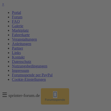
×
Portal
Forum
FAQ
Galerie
Marktplatz
Fahrerkarte
Veranstaltungen
Anleitungen
Partner
Links
Kontakt
Datenschutz
Nutzungsbedingungen
Impressum
Forumsspende per PayPal
Cookie-Einstellungen
☰
sprinter-forum.de
Forumsspende