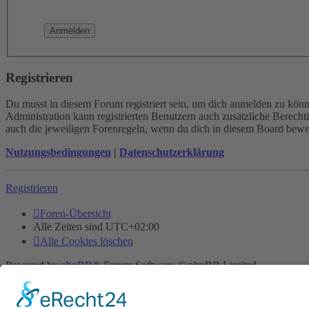
Registrieren
Du musst in diesem Forum registriert sein, um dich anmelden zu könne
Administration kann registrierten Benutzern auch zusätzliche Berech
auch die jeweiligen Forenregeln, wenn du dich in diesem Board bewe
Nutzungsbedingungen
|
Datenschutzerklärung
Registrieren
Foren-Übersicht
Alle Zeiten sind
UTC+02:00
Alle Cookies löschen
Powered by
phpBB
® Forum Software © phpBB Limited
Deutsche Übersetzung durch
phpBB.de