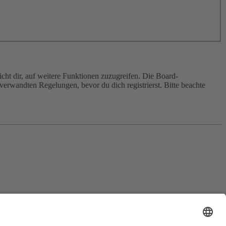
cht dir, auf weitere Funktionen zuzugreifen. Die Board-
erwandten Regelungen, bevor du dich registrierst. Bitte beachte