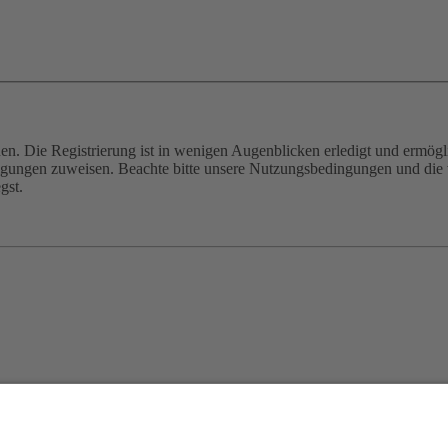
n. Die Registrierung ist in wenigen Augenblicken erledigt und ermögli
tigungen zuweisen. Beachte bitte unsere Nutzungsbedingungen und die v
gst.