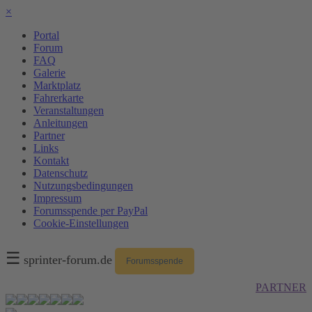
×
Portal
Forum
FAQ
Galerie
Marktplatz
Fahrerkarte
Veranstaltungen
Anleitungen
Partner
Links
Kontakt
Datenschutz
Nutzungsbedingungen
Impressum
Forumsspende per PayPal
Cookie-Einstellungen
☰
sprinter-forum.de
Forumsspende
PARTNER