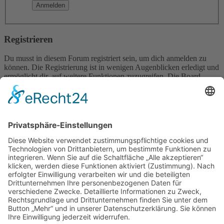
Registrieren
Du musst in diesem Forum registriert sein, um dich anmelden zu
können. Die Registrierung ist in wenigen Augenblicken erledigt und
ermöglicht dir, auf weitere Funktionen zuzugreifen. Die Board-
Administration kann registrierten Benutzern auch zusätzliche
Berechtigungen zuweisen. Beachte bitte unsere
Nutzungsbedingungen und die verwandten Regelungen, bevor du
dich registrierst. Bitte beachte auch die jeweiligen Forenregeln,
wenn du dich in diesem Board bewegst.
Nutzungsbedingungen
|
Datenschutzerklärung
Registrieren
Foren-Übersicht
Alle Zeiten sind
UTC+02:00
Alle Cookies löschen
Powered by
phpBB
® Forum Software © phpBB Limited