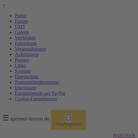
×
Portal
Forum
FAQ
Galerie
Marktplatz
Fahrerkarte
Veranstaltungen
Anleitungen
Partner
Links
Kontakt
Datenschutz
Nutzungsbedingungen
Impressum
Forumsspende per PayPal
Cookie-Einstellungen
☰
sprinter-forum.de
Forumsspende
PARTNER