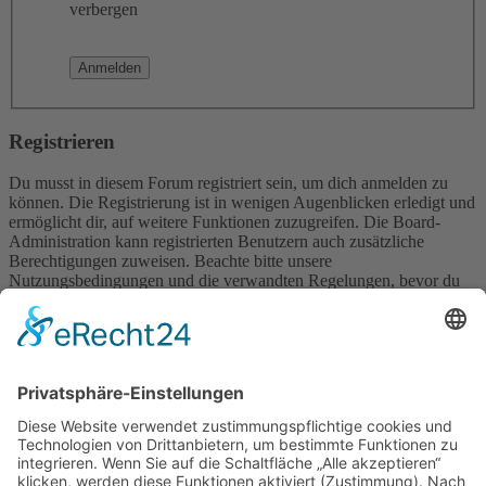
verbergen
Registrieren
Du musst in diesem Forum registriert sein, um dich anmelden zu
können. Die Registrierung ist in wenigen Augenblicken erledigt und
ermöglicht dir, auf weitere Funktionen zuzugreifen. Die Board-
Administration kann registrierten Benutzern auch zusätzliche
Berechtigungen zuweisen. Beachte bitte unsere
Nutzungsbedingungen und die verwandten Regelungen, bevor du
dich registrierst. Bitte beachte auch die jeweiligen Forenregeln,
wenn du dich in diesem Board bewegst.
Nutzungsbedingungen
|
Datenschutzerklärung
Registrieren
Foren-Übersicht
Alle Zeiten sind
UTC+02:00