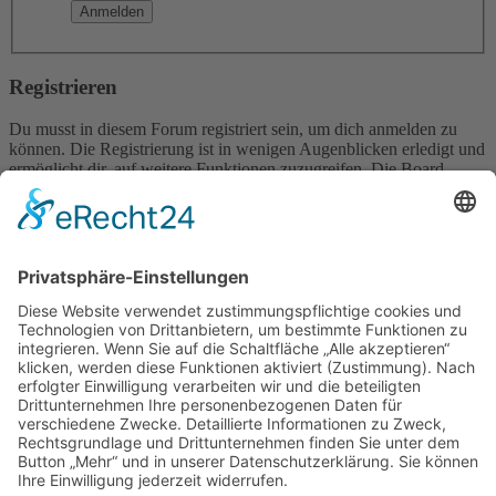
Registrieren
Du musst in diesem Forum registriert sein, um dich anmelden zu
können. Die Registrierung ist in wenigen Augenblicken erledigt und
ermöglicht dir, auf weitere Funktionen zuzugreifen. Die Board-
Administration kann registrierten Benutzern auch zusätzliche
Berechtigungen zuweisen. Beachte bitte unsere
Nutzungsbedingungen und die verwandten Regelungen, bevor du
dich registrierst. Bitte beachte auch die jeweiligen Forenregeln,
wenn du dich in diesem Board bewegst.
Nutzungsbedingungen
|
Datenschutzerklärung
Registrieren
Foren-Übersicht
Alle Zeiten sind
UTC+02:00
Alle Cookies löschen
Powered by
phpBB
® Forum Software © phpBB Limited