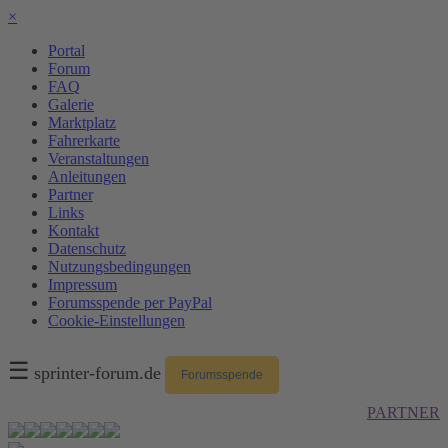
×
Portal
Forum
FAQ
Galerie
Marktplatz
Fahrerkarte
Veranstaltungen
Anleitungen
Partner
Links
Kontakt
Datenschutz
Nutzungsbedingungen
Impressum
Forumsspende per PayPal
Cookie-Einstellungen
☰
sprinter-forum.de
Forumsspende
PARTNER