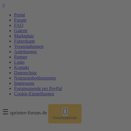
×
Portal
Forum
FAQ
Galerie
Marktplatz
Fahrerkarte
Veranstaltungen
Anleitungen
Partner
Links
Kontakt
Datenschutz
Nutzungsbedingungen
Impressum
Forumsspende per PayPal
Cookie-Einstellungen
☰
sprinter-forum.de
Forumsspende