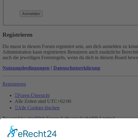
Registrieren
Du musst in diesem Forum registriert sein, um dich anmelden zu könne
Administration kann registrierten Benutzern auch zusätzliche Berech
auch die jeweiligen Forenregeln, wenn du dich in diesem Board bewe
Nutzungsbedingungen
|
Datenschutzerklärung
Registrieren
Foren-Übersicht
Alle Zeiten sind
UTC+02:00
Alle Cookies löschen
Powered by
phpBB
® Forum Software © phpBB Limited
Deutsche Übersetzung durch
phpBB.de