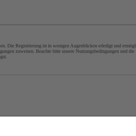
n. Die Registrierung ist in wenigen Augenblicken erledigt und ermögli
tigungen zuweisen. Beachte bitte unsere Nutzungsbedingungen und die v
gst.