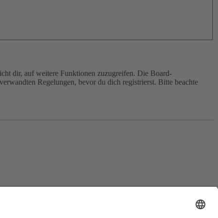
cht dir, auf weitere Funktionen zuzugreifen. Die Board-
erwandten Regelungen, bevor du dich registrierst. Bitte beachte