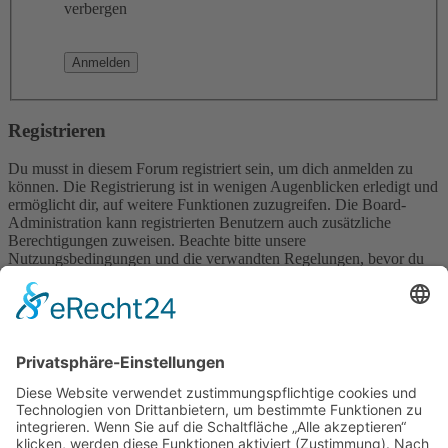
verbergen
Registrieren
Du musst in diesem Forum registriert sein, um dich anmelden zu
können. Die Registrierung ist in wenigen Augenblicken erledigt und
ermöglicht dir, auf weitere Funktionen zuzugreifen. Die Board-
Administration kann registrierten Benutzern auch zusätzliche
Berechtigungen zuweisen. Beachte bitte unsere
Nutzungsbedingungen und die verwandten Regelungen, bevor du
dich registrierst. Bitte beachte auch die jeweiligen Forenregeln,
wenn du dich in diesem Board bewegst.
Nutzungsbedingungen
|
Datenschutzerklärung
Registrieren
Foren-Übersicht
Alle Zeiten sind
UTC+02:00