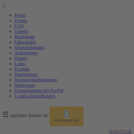
×
Portal
Forum
FAQ
Galerie
Marktplatz
Fahrerkarte
Veranstaltungen
Anleitungen
Partner
Links
Kontakt
Datenschutz
Nutzungsbedingungen
Impressum
Forumsspende per PayPal
Cookie-Einstellungen
☰
sprinter-forum.de
Forumsspende
PARTNER