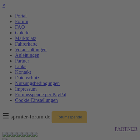
×
Portal
Forum
FAQ
Galerie
Marktplatz
Fahrerkarte
Veranstaltungen
Anleitungen
Partner
Links
Kontakt
Datenschutz
Nutzungsbedingungen
Impressum
Forumsspende per PayPal
Cookie-Einstellungen
☰
sprinter-forum.de
Forumsspende
PARTNER