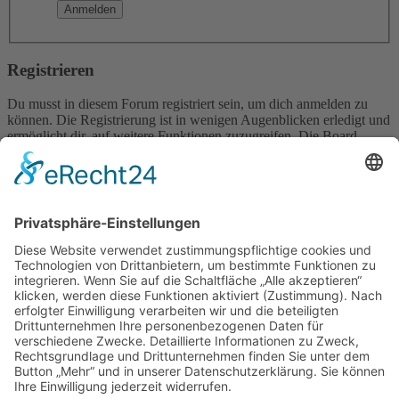
Registrieren
Du musst in diesem Forum registriert sein, um dich anmelden zu
können. Die Registrierung ist in wenigen Augenblicken erledigt und
ermöglicht dir, auf weitere Funktionen zuzugreifen. Die Board-
Administration kann registrierten Benutzern auch zusätzliche
Berechtigungen zuweisen. Beachte bitte unsere
Nutzungsbedingungen und die verwandten Regelungen, bevor du
dich registrierst. Bitte beachte auch die jeweiligen Forenregeln,
wenn du dich in diesem Board bewegst.
Nutzungsbedingungen
|
Datenschutzerklärung
Registrieren
Foren-Übersicht
Alle Zeiten sind
UTC+02:00
Alle Cookies löschen
Powered by
phpBB
® Forum Software © phpBB Limited