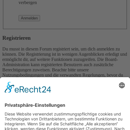
verbergen
Registrieren
Du musst in diesem Forum registriert sein, um dich anmelden zu
können. Die Registrierung ist in wenigen Augenblicken erledigt und
ermöglicht dir, auf weitere Funktionen zuzugreifen. Die Board-
Administration kann registrierten Benutzern auch zusätzliche
Berechtigungen zuweisen. Beachte bitte unsere
Nutzungsbedingungen und die verwandten Regelungen, bevor du
dich registrierst. Bitte beachte auch die jeweiligen Forenregeln,
wenn du dich in diesem Board bewegst.
Nutzungsbedingungen
|
Datenschutzerklärung
Registrieren
Foren-Übersicht
Alle Zeiten sind
UTC+02:00