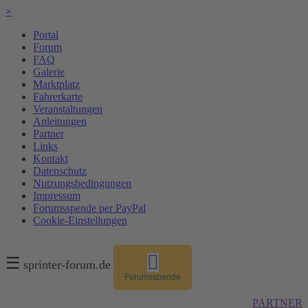
×
Portal
Forum
FAQ
Galerie
Marktplatz
Fahrerkarte
Veranstaltungen
Anleitungen
Partner
Links
Kontakt
Datenschutz
Nutzungsbedingungen
Impressum
Forumsspende per PayPal
Cookie-Einstellungen
☰
sprinter-forum.de
Forumsspende
PARTNER