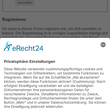
Registrieren
Du musst in diesem Forum registriert sein, um dich anmelden zu
können. Die Registrierung ist in wenigen Augenblicken erledigt und
ermöglicht dir, auf weitere Funktionen zuzugreifen. Die Board-
Administration kann registrierten Benutzern auch zusätzliche
Berechtigungen zuweisen. Beachte bitte unsere
Nutzungsbedingungen und die verwandten Regelungen, bevor du
dich registrierst. Bitte beachte auch die jeweiligen Forenregeln,
wenn du dich in diesem Board bewegst.
Nutzungsbedingungen
|
Datenschutzerklärung
Registrieren
Foren-Übersicht
Alle Zeiten sind
UTC+02:00
Alle Cookies löschen
Powered by
phpBB
® Forum Software © phpBB Limited