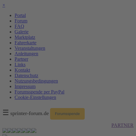
×
Portal
Forum
FAQ
Galerie
Marktplatz
Fahrerkarte
Veranstaltungen
Anleitungen
Partner
Links
Kontakt
Datenschutz
Nutzungsbedingungen
Impressum
Forumsspende per PayPal
Cookie-Einstellungen
☰
sprinter-forum.de
Forumsspende
PARTNER