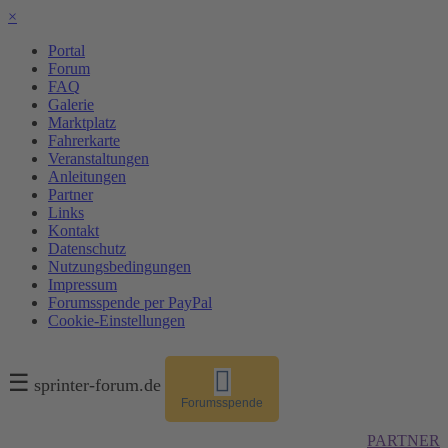
×
Portal
Forum
FAQ
Galerie
Marktplatz
Fahrerkarte
Veranstaltungen
Anleitungen
Partner
Links
Kontakt
Datenschutz
Nutzungsbedingungen
Impressum
Forumsspende per PayPal
Cookie-Einstellungen
☰
sprinter-forum.de
Forumsspende
PARTNER