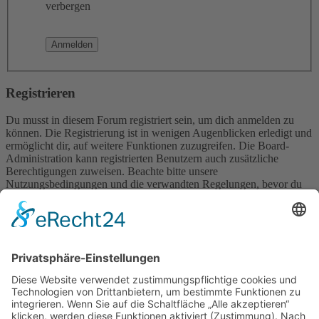
verbergen
Registrieren
Du musst in diesem Forum registriert sein, um dich anmelden zu
können. Die Registrierung ist in wenigen Augenblicken erledigt und
ermöglicht dir, auf weitere Funktionen zuzugreifen. Die Board-
Administration kann registrierten Benutzern auch zusätzliche
Berechtigungen zuweisen. Beachte bitte unsere
Nutzungsbedingungen und die verwandten Regelungen, bevor du
dich registrierst. Bitte beachte auch die jeweiligen Forenregeln,
wenn du dich in diesem Board bewegst.
Nutzungsbedingungen
|
Datenschutzerklärung
Registrieren
Foren-Übersicht
Alle Zeiten sind
UTC+02:00