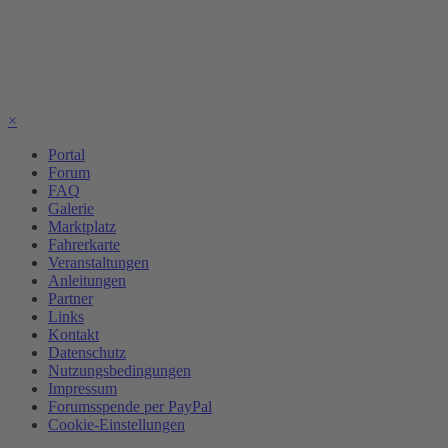
×
Portal
Forum
FAQ
Galerie
Marktplatz
Fahrerkarte
Veranstaltungen
Anleitungen
Partner
Links
Kontakt
Datenschutz
Nutzungsbedingungen
Impressum
Forumsspende per PayPal
Cookie-Einstellungen