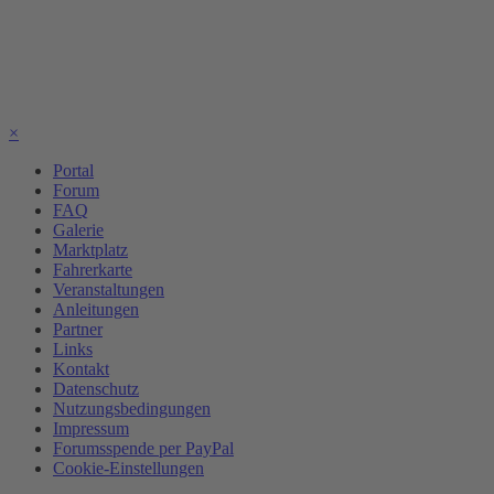
×
Portal
Forum
FAQ
Galerie
Marktplatz
Fahrerkarte
Veranstaltungen
Anleitungen
Partner
Links
Kontakt
Datenschutz
Nutzungsbedingungen
Impressum
Forumsspende per PayPal
Cookie-Einstellungen