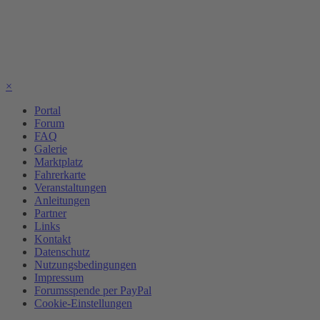
×
Portal
Forum
FAQ
Galerie
Marktplatz
Fahrerkarte
Veranstaltungen
Anleitungen
Partner
Links
Kontakt
Datenschutz
Nutzungsbedingungen
Impressum
Forumsspende per PayPal
Cookie-Einstellungen