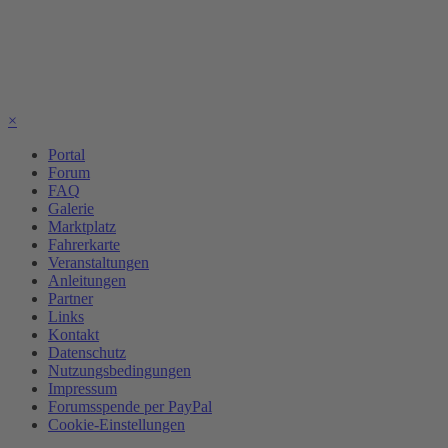
×
Portal
Forum
FAQ
Galerie
Marktplatz
Fahrerkarte
Veranstaltungen
Anleitungen
Partner
Links
Kontakt
Datenschutz
Nutzungsbedingungen
Impressum
Forumsspende per PayPal
Cookie-Einstellungen