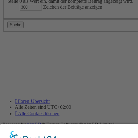
Stelle 0 als Wert ein, damit der komplette Beitrag angezeigt wird.
Zeichen der Beiträge anzeigen
Foren-Übersicht
Alle Zeiten sind
UTC+02:00
Alle Cookies löschen
Powered by
phpBB
® Forum Software © phpBB Limited
Deutsche Übersetzung durch
phpBB.de