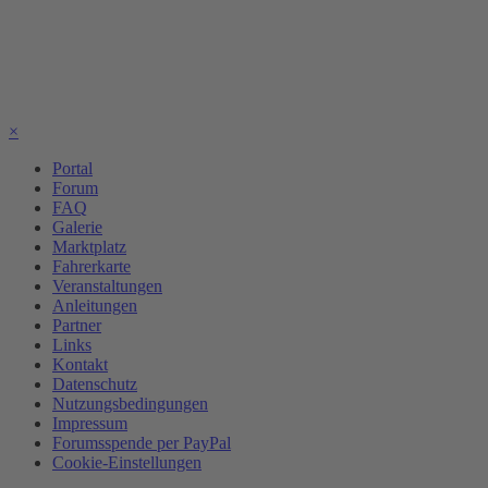
×
Portal
Forum
FAQ
Galerie
Marktplatz
Fahrerkarte
Veranstaltungen
Anleitungen
Partner
Links
Kontakt
Datenschutz
Nutzungsbedingungen
Impressum
Forumsspende per PayPal
Cookie-Einstellungen