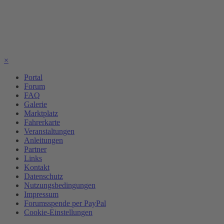
×
Portal
Forum
FAQ
Galerie
Marktplatz
Fahrerkarte
Veranstaltungen
Anleitungen
Partner
Links
Kontakt
Datenschutz
Nutzungsbedingungen
Impressum
Forumsspende per PayPal
Cookie-Einstellungen