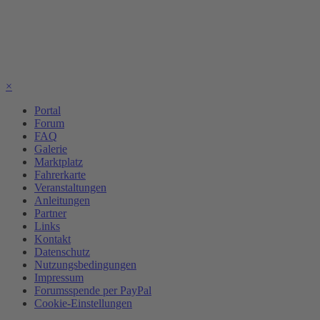
×
Portal
Forum
FAQ
Galerie
Marktplatz
Fahrerkarte
Veranstaltungen
Anleitungen
Partner
Links
Kontakt
Datenschutz
Nutzungsbedingungen
Impressum
Forumsspende per PayPal
Cookie-Einstellungen