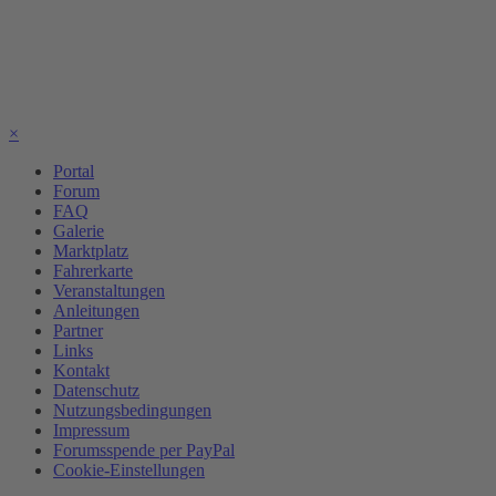
×
Portal
Forum
FAQ
Galerie
Marktplatz
Fahrerkarte
Veranstaltungen
Anleitungen
Partner
Links
Kontakt
Datenschutz
Nutzungsbedingungen
Impressum
Forumsspende per PayPal
Cookie-Einstellungen