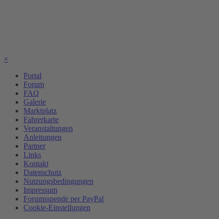
×
Portal
Forum
FAQ
Galerie
Marktplatz
Fahrerkarte
Veranstaltungen
Anleitungen
Partner
Links
Kontakt
Datenschutz
Nutzungsbedingungen
Impressum
Forumsspende per PayPal
Cookie-Einstellungen