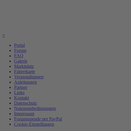
×
Portal
Forum
FAQ
Galerie
Marktplatz
Fahrerkarte
Veranstaltungen
Anleitungen
Partner
Links
Kontakt
Datenschutz
Nutzungsbedingungen
Impressum
Forumsspende per PayPal
Cookie-Einstellungen