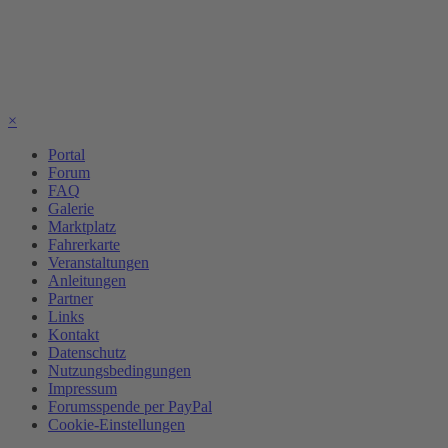
×
Portal
Forum
FAQ
Galerie
Marktplatz
Fahrerkarte
Veranstaltungen
Anleitungen
Partner
Links
Kontakt
Datenschutz
Nutzungsbedingungen
Impressum
Forumsspende per PayPal
Cookie-Einstellungen